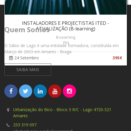
22 Setembro
245€
INSTALADORES E PROJECTISTAS ITED -
Quem Somos
ATUALIZAÇÃO (B-learning)
B-Learning
75H
O Sábio de Lago é uma entidade formadora, constituída em
Março de 2003 em Amares - Braga.
24 Setembro
395€
SAIBA MAIS
Urbanização do Bico - Bloco 3 R/C - Lago 4720-521
Amares
253 319 097