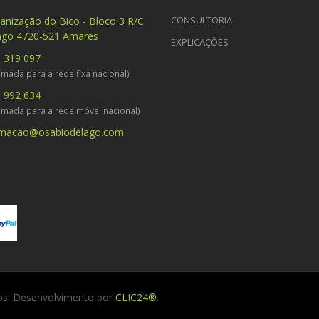
CONSULTORIA
anização do Bico - Bloco 3 R/C
ago 4720-521 Amares
EXPLICAÇÕES
 319 097
mada para a rede fixa nacional)
 992 634
amada para a rede móvel nacional)
rmacao@osabiodelago.com
dos. Desenvolvimento por
CLIC24®
.