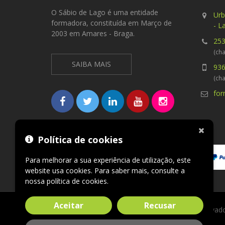
O Sábio de Lago é uma entidade
Urb
formadora, constituída em Março de
- L
2003 em Amares - Braga.
253
(cha
SAIBA MAIS
936
(ch
fo
Métodos de pagamento aceites
Política de cookies
Para melhorar a sua experiência de utilização, este
website usa cookies. Para saber mais, consulte a
nossa
política de cookies
.
Aceitar
Recusar
O Sábio de Lago © 2026. Todos os direitos reserva