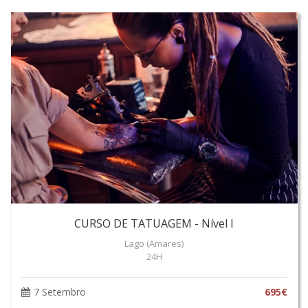
CURSO DE TATUAGEM - Nível I
Lago (Amares)
24H
7 Setembro
695€