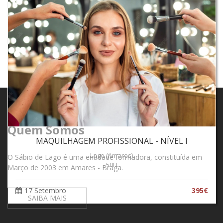
Quem Somos
MAQUILHAGEM PROFISSIONAL - NÍVEL I
Lago (Amares)
O Sábio de Lago é uma entidade formadora, constituída em
50H
Março de 2003 em Amares - Braga.
17 Setembro
395€
SAIBA MAIS