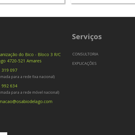
Serviços
CONSULTORIA
anização do Bico - Bloco 3 R/C
ago 4720-521 Amares
EXPLICAÇÕES
 319 097
mada para a rede fixa nacional)
 992 634
amada para a rede móvel nacional)
rmacao@osabiodelago.com