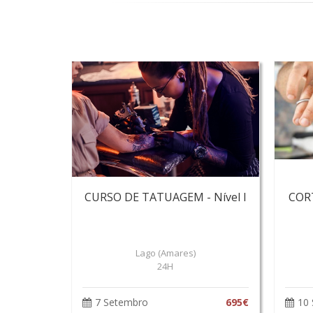
CURSO DE TATUAGEM - Nível I
COR
Lago (Amares)
24H
7 Setembro
695€
10