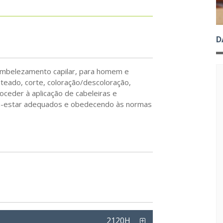
D
embelezamento capilar, para homem e
eado, corte, coloração/descoloração,
ceder à aplicação de cabeleiras e
em­-estar adequados e obedecendo às normas
2120H