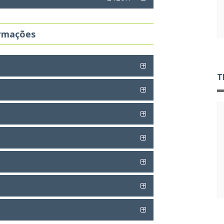
ormações
T