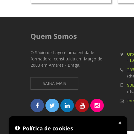
Quem Somos
O Sábio de Lago é uma entidade
Urb
formadora, constituída em Março de
- L
2003 em Amares - Braga.
253
(cha
SAIBA MAIS
936
(ch
fo
Métodos de pagamento aceites
Política de cookies