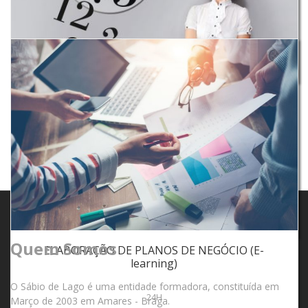
470H
1 995€
ATENDIMENTO A CLIENTES E GESTÃO DO TEMPO
(E-learning)
40H
250€
Quem Somos
ELABORAÇÃO DE PLANOS DE NEGÓCIO (E-
learning)
O Sábio de Lago é uma entidade formadora, constituída em
24H
Março de 2003 em Amares - Braga.